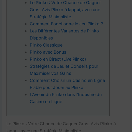
Le Plinko : Votre Chance de Gagner
Gros, Avis Plinko à lappui, avec une
Stratégie Minimaliste.
Comment Fonctionne le Jeu Plinko ?
Les Différentes Variantes de Plinko
Disponibles
Plinko Classique
Plinko avec Bonus
Plinko en Direct (Live Plinko)
Stratégies de Jeu et Conseils pour
Maximiser vos Gains
Comment Choisir un Casino en Ligne
Fiable pour Jouer au Plinko
L’Avenir du Plinko dans l’Industrie du
Casino en Ligne
Le Plinko : Votre Chance de Gagner Gros, Avis Plinko à
lappui, avec une Stratégie Minimaliste.