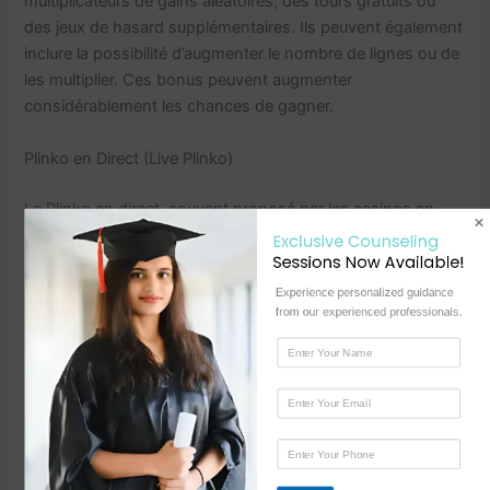
multiplicateurs de gains aléatoires, des tours gratuits ou
des jeux de hasard supplémentaires. Ils peuvent également
inclure la possibilité d’augmenter le nombre de lignes ou de
les multiplier. Ces bonus peuvent augmenter
considérablement les chances de gagner.
Plinko en Direct (Live Plinko)
Le Plinko en direct, souvent proposé par les casinos en
ligne, permet aux joueurs de participer à des parties avec
Exclusive Counseling 
Sessions Now Available!
un croupier en direct. Cette expérience immersive offre une
interaction sociale et un sentiment de réalisme accru. En
Experience personalized guidance 
plus de l’excitation du jeu, le Plinko en direct peut offrir des
from our experienced professionals.
bonus et promotions exclusivos. Ce format combine
N
a
l’interaction sociale avec l’excitation du jeu.
m
e
E
*
m
Stratégies de Jeu et Conseils pour Maximiser vos Gains
a
i
N
l
u
*
Bien que le Plinko soit principalement un jeu de hasard, il
m
b