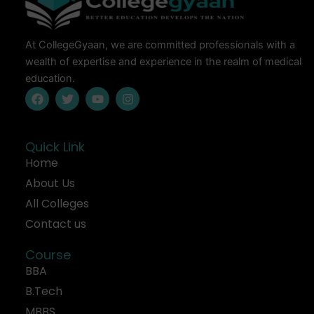
At CollegeGyaan, we are committed professionals with a
wealth of expertise and experience in the realm of medical
education.
F
T
Y
I
a
w
o
n
c
i
u
s
e
t
t
t
b
t
u
a
Quick Link
o
e
b
g
Home
o
r
e
r
k
a
About Us
m
All Colleges
Contact us
Course
BBA
B.Tech
MBBS