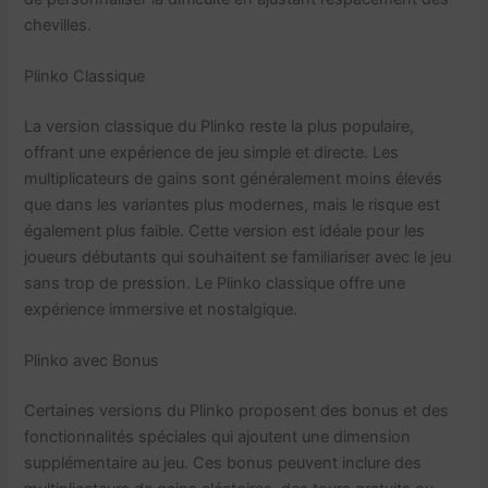
chevilles.
Plinko Classique
La version classique du Plinko reste la plus populaire,
offrant une expérience de jeu simple et directe. Les
multiplicateurs de gains sont généralement moins élevés
que dans les variantes plus modernes, mais le risque est
également plus faible. Cette version est idéale pour les
joueurs débutants qui souhaitent se familiariser avec le jeu
sans trop de pression. Le Plinko classique offre une
expérience immersive et nostalgique.
Plinko avec Bonus
Certaines versions du Plinko proposent des bonus et des
fonctionnalités spéciales qui ajoutent une dimension
supplémentaire au jeu. Ces bonus peuvent inclure des